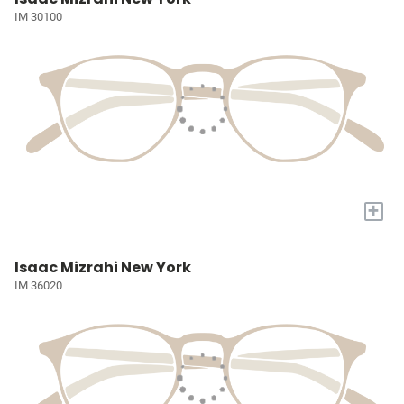
IM 30100
+
Isaac Mizrahi New York
IM 36020