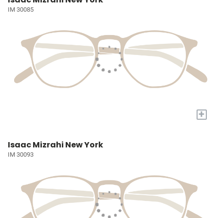
IM 30085
+
Isaac Mizrahi New York
IM 30093