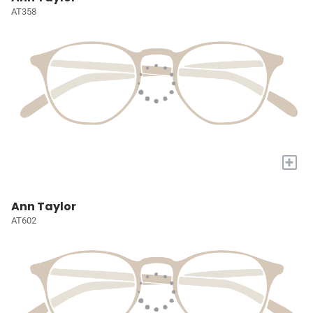
AT358
+
Ann Taylor
AT602